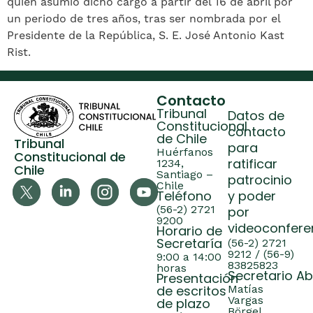
quien asumió dicho cargo a partir del 16 de abril por
un periodo de tres años, tras ser nombrada por el
Presidente de la República, S. E. José Antonio Kast
Rist.
Contacto
Tribunal
Datos de
Constitucional
contacto
de Chile
Tribunal
para
Huérfanos
Constitucional de
ratificar
1234,
Chile
Santiago –
patrocinio
Chile
Teléfono
y poder
(56-2) 2721
por
9200
videoconfere
Horario de
Secretaría
(56-2) 2721
9212 / (56-9)
9:00 a 14:00
83825823
horas
Secretario A
Presentación
de escritos
Matías
Vargas
de plazo
Börgel