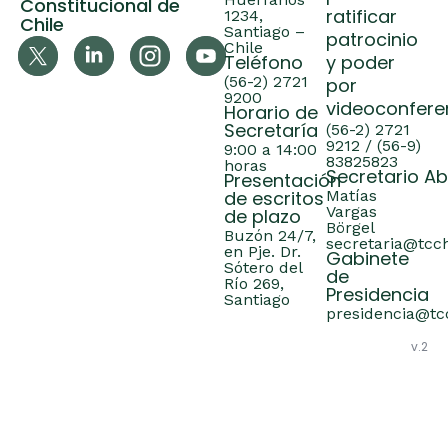
Constitucional de
ratificar
1234,
Chile
Santiago –
patrocinio
Chile
Teléfono
y poder
(56-2) 2721
por
9200
videoconfere
Horario de
Secretaría
(56-2) 2721
9212 / (56-9)
9:00 a 14:00
83825823
horas
Secretario A
Presentación
de escritos
Matías
Vargas
de plazo
Börgel
Buzón 24/7,
secretaria@tcch
en Pje. Dr.
Gabinete
Sótero del
de
Río 269,
Presidencia
Santiago
presidencia@tcc
v.2