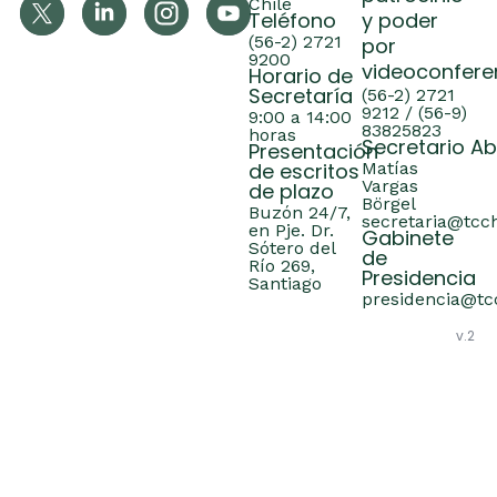
Chile
Teléfono
y poder
(56-2) 2721
por
9200
videoconfere
Horario de
Secretaría
(56-2) 2721
9212 / (56-9)
9:00 a 14:00
83825823
horas
Secretario A
Presentación
de escritos
Matías
Vargas
de plazo
Börgel
Buzón 24/7,
secretaria@tcch
en Pje. Dr.
Gabinete
Sótero del
de
Río 269,
Presidencia
Santiago
presidencia@tcc
v.2