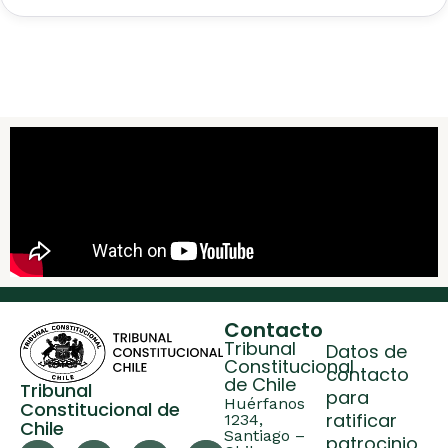
Contacto
Tribunal
Datos de
Constitucional
contacto
de Chile
Tribunal
para
Huérfanos
Constitucional de
ratificar
1234,
Chile
Santiago –
patrocinio