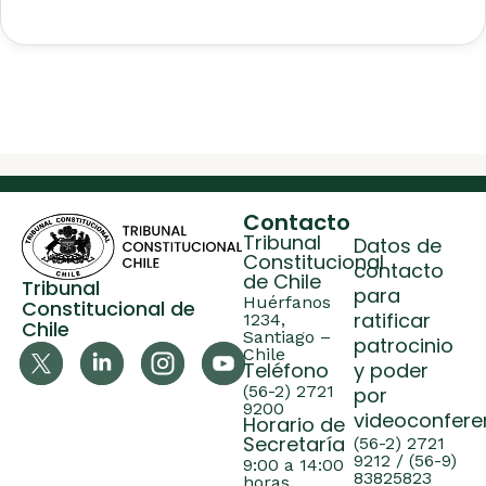
Contacto
Tribunal
Datos de
Constitucional
contacto
de Chile
Tribunal
para
Huérfanos
Constitucional de
ratificar
1234,
Chile
Santiago –
patrocinio
Chile
Teléfono
y poder
(56-2) 2721
por
9200
videoconfere
Horario de
Secretaría
(56-2) 2721
9212 / (56-9)
9:00 a 14:00
83825823
horas