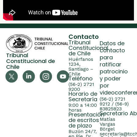
Contacto
Tribunal
Datos de
Constitucional
contacto
de Chile
Tribunal
para
Huérfanos
Constitucional de
ratificar
1234,
Chile
Santiago –
patrocinio
Chile
Teléfono
y poder
(56-2) 2721
por
9200
videoconfere
Horario de
Secretaría
(56-2) 2721
9212 / (56-9)
9:00 a 14:00
83825823
horas
Secretario A
Presentación
de escritos
Matías
Vargas
de plazo
Börgel
Buzón 24/7,
secretaria@tcch
en Pje. Dr.