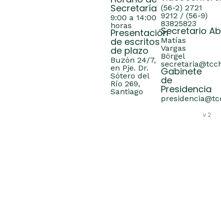
Horario de
Secretaría
(56-2) 2721
9212 / (56-9)
9:00 a 14:00
83825823
horas
Secretario A
Presentación
de escritos
Matías
Vargas
de plazo
Börgel
Buzón 24/7,
secretaria@tcch
en Pje. Dr.
Gabinete
Sótero del
de
Río 269,
Presidencia
Santiago
presidencia@tcc
v.2