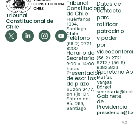
Tribunal
Datos de
Constitucional
contacto
de Chile
Tribunal
para
Huérfanos
Constitucional de
ratificar
1234,
Chile
Santiago –
patrocinio
Chile
Teléfono
y poder
(56-2) 2721
por
9200
videoconfere
Horario de
Secretaría
(56-2) 2721
9212 / (56-9)
9:00 a 14:00
83825823
horas
Secretario A
Presentación
de escritos
Matías
Vargas
de plazo
Börgel
Buzón 24/7,
secretaria@tcch
en Pje. Dr.
Gabinete
Sótero del
de
Río 269,
Presidencia
Santiago
presidencia@tcc
v.2