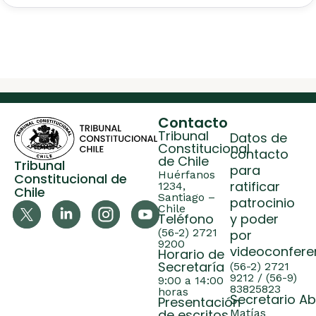
Contacto
Tribunal
Datos de
Constitucional
contacto
de Chile
Tribunal
para
Huérfanos
Constitucional de
ratificar
1234,
Chile
Santiago –
patrocinio
Chile
Teléfono
y poder
(56-2) 2721
por
9200
videoconfere
Horario de
Secretaría
(56-2) 2721
9212 / (56-9)
9:00 a 14:00
83825823
horas
Secretario A
Presentación
Matías