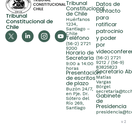
Tribunal
Datos de
Constitucional
contacto
de Chile
Tribunal
para
Huérfanos
Constitucional de
ratificar
1234,
Chile
Santiago –
patrocinio
Chile
Teléfono
y poder
(56-2) 2721
por
9200
videoconfere
Horario de
Secretaría
(56-2) 2721
9212 / (56-9)
9:00 a 14:00
83825823
horas
Secretario A
Presentación
de escritos
Matías
Vargas
de plazo
Börgel
Buzón 24/7,
secretaria@tcch
en Pje. Dr.
Gabinete
Sótero del
de
Río 269,
Presidencia
Santiago
presidencia@tcc
v.2