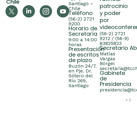
Chile
Santiago –
patrocinio
Chile
Teléfono
y poder
(56-2) 2721
por
9200
videoconfere
Horario de
Secretaría
(56-2) 2721
9212 / (56-9)
9:00 a 14:00
83825823
horas
Secretario A
Presentación
de escritos
Matías
Vargas
de plazo
Börgel
Buzón 24/7,
secretaria@tcch
en Pje. Dr.
Gabinete
Sótero del
de
Río 269,
Presidencia
Santiago
presidencia@tcc
v.2