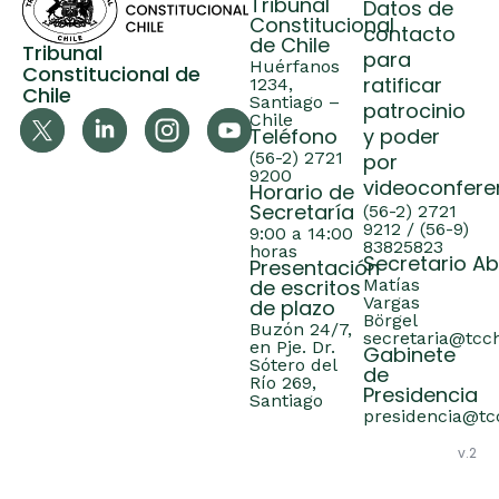
Tribunal
Datos de
Constitucional
contacto
de Chile
Tribunal
para
Huérfanos
Constitucional de
ratificar
1234,
Chile
Santiago –
patrocinio
Chile
Teléfono
y poder
(56-2) 2721
por
9200
videoconfere
Horario de
Secretaría
(56-2) 2721
9212 / (56-9)
9:00 a 14:00
83825823
horas
Secretario A
Presentación
de escritos
Matías
Vargas
de plazo
Börgel
Buzón 24/7,
secretaria@tcch
en Pje. Dr.
Gabinete
Sótero del
de
Río 269,
Presidencia
Santiago
presidencia@tcc
v.2