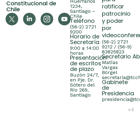
Huérfanos
Constitucional de
ratificar
1234,
Chile
Santiago –
patrocinio
Chile
Teléfono
y poder
(56-2) 2721
por
9200
videoconfere
Horario de
Secretaría
(56-2) 2721
9212 / (56-9)
9:00 a 14:00
83825823
horas
Secretario A
Presentación
de escritos
Matías
Vargas
de plazo
Börgel
Buzón 24/7,
secretaria@tcch
en Pje. Dr.
Gabinete
Sótero del
de
Río 269,
Presidencia
Santiago
presidencia@tcc
v.2