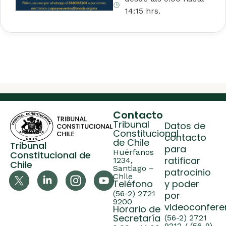
14:15 hrs.
Contacto
Tribunal
Datos de
Constitucional
contacto
de Chile
Tribunal
para
Huérfanos
Constitucional de
ratificar
1234,
Chile
Santiago –
patrocinio
Chile
Teléfono
y poder
(56-2) 2721
por
9200
videoconfere
Horario de
Secretaría
(56-2) 2721
9212 / (56-9)