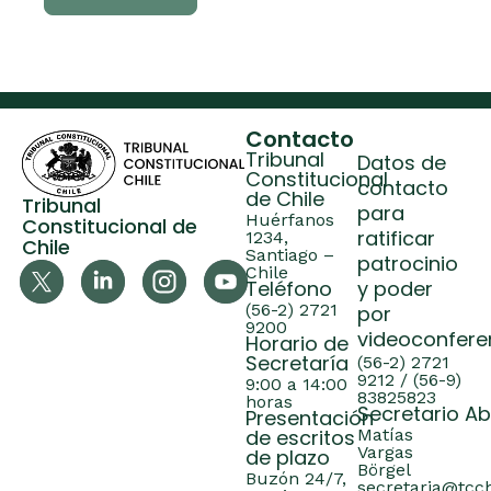
Contacto
Tribunal
Datos de
Constitucional
contacto
de Chile
Tribunal
para
Huérfanos
Constitucional de
ratificar
1234,
Chile
Santiago –
patrocinio
Chile
Teléfono
y poder
(56-2) 2721
por
9200
videoconfere
Horario de
Secretaría
(56-2) 2721
9212 / (56-9)
9:00 a 14:00
83825823
horas
Secretario A
Presentación
de escritos
Matías
Vargas
de plazo
Börgel
Buzón 24/7,
secretaria@tcch