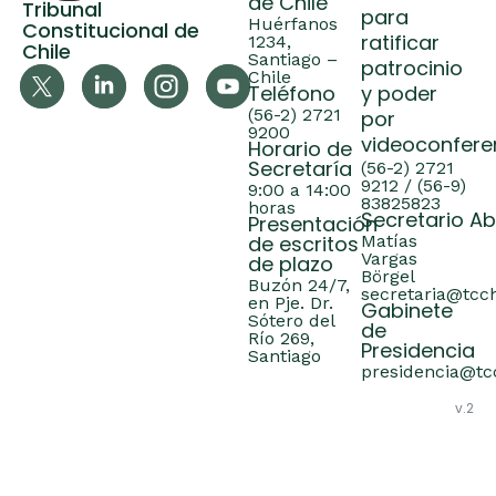
de Chile
Tribunal
para
Huérfanos
Constitucional de
ratificar
1234,
Chile
Santiago –
patrocinio
Chile
Teléfono
y poder
(56-2) 2721
por
9200
videoconfere
Horario de
Secretaría
(56-2) 2721
9212 / (56-9)
9:00 a 14:00
83825823
horas
Secretario A
Presentación
de escritos
Matías
Vargas
de plazo
Börgel
Buzón 24/7,
secretaria@tcch
en Pje. Dr.
Gabinete
Sótero del
de
Río 269,
Presidencia
Santiago
presidencia@tcc
v.2