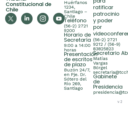
para
Huérfanos
Constitucional de
ratificar
1234,
Chile
Santiago –
patrocinio
Chile
Teléfono
y poder
(56-2) 2721
por
9200
videoconfere
Horario de
Secretaría
(56-2) 2721
9212 / (56-9)
9:00 a 14:00
83825823
horas
Secretario A
Presentación
de escritos
Matías
Vargas
de plazo
Börgel
Buzón 24/7,
secretaria@tcch
en Pje. Dr.
Gabinete
Sótero del
de
Río 269,
Presidencia
Santiago
presidencia@tcc
v.2