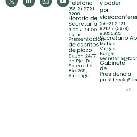
Teléfono
y poder
(56-2) 2721
por
9200
videoconfere
Horario de
Secretaría
(56-2) 2721
9212 / (56-9)
9:00 a 14:00
83825823
horas
Secretario A
Presentación
de escritos
Matías
Vargas
de plazo
Börgel
Buzón 24/7,
secretaria@tcch
en Pje. Dr.
Gabinete
Sótero del
de
Río 269,
Presidencia
Santiago
presidencia@tcc
v.2