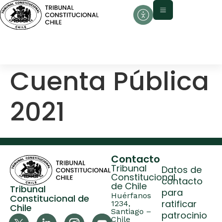
contenido
Cuenta Pública
2021
Contacto
Tribunal
Datos de
Constitucional
contacto
de Chile
Tribunal
para
Huérfanos
Constitucional de
ratificar
1234,
Chile
Santiago –
patrocinio
Chile