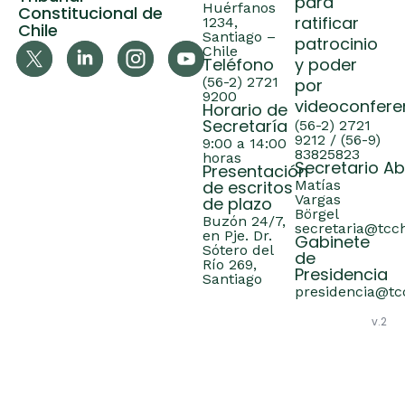
para
Huérfanos
Constitucional de
ratificar
1234,
Chile
Santiago –
patrocinio
Chile
Teléfono
y poder
(56-2) 2721
por
9200
videoconfere
Horario de
Secretaría
(56-2) 2721
9212 / (56-9)
9:00 a 14:00
83825823
horas
Secretario A
Presentación
de escritos
Matías
Vargas
de plazo
Börgel
Buzón 24/7,
secretaria@tcch
en Pje. Dr.
Gabinete
Sótero del
de
Río 269,
Presidencia
Santiago
presidencia@tcc
v.2