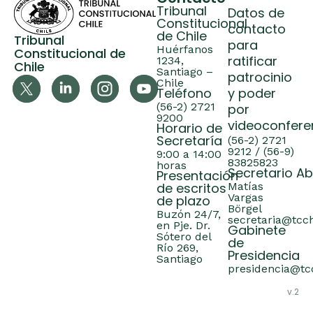
Tribunal
Datos de
Constitucional
contacto
de Chile
Tribunal
para
Huérfanos
Constitucional de
ratificar
1234,
Chile
Santiago –
patrocinio
Chile
Teléfono
y poder
(56-2) 2721
por
9200
videoconfere
Horario de
Secretaría
(56-2) 2721
9212 / (56-9)
9:00 a 14:00
83825823
horas
Secretario A
Presentación
de escritos
Matías
Vargas
de plazo
Börgel
Buzón 24/7,
secretaria@tcch
en Pje. Dr.
Gabinete
Sótero del
de
Río 269,
Presidencia
Santiago
presidencia@tcc
v.2