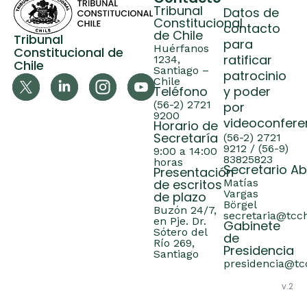
Tribunal
Datos de
Constitucional
contacto
de Chile
Tribunal
para
Huérfanos
Constitucional de
ratificar
1234,
Chile
Santiago –
patrocinio
Chile
Teléfono
y poder
(56-2) 2721
por
9200
videoconfere
Horario de
Secretaría
(56-2) 2721
9212 / (56-9)
9:00 a 14:00
83825823
horas
Secretario A
Presentación
de escritos
Matías
Vargas
de plazo
Börgel
Buzón 24/7,
secretaria@tcch
en Pje. Dr.
Gabinete
Sótero del
de
Río 269,
Presidencia
Santiago
presidencia@tcc
v.2