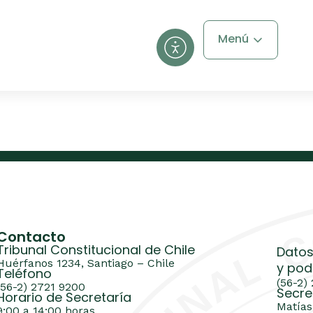
Menú
Contacto
Tribunal Constitucional de Chile
Datos
Huérfanos 1234, Santiago – Chile
y pod
Teléfono
(56-2)
(56-2) 2721 9200
Secre
Horario de Secretaría
Matías
9:00 a 14:00 horas