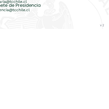
aria@tcchile.cl
ete de Presidencia
encia@tcchile.cl
v.2