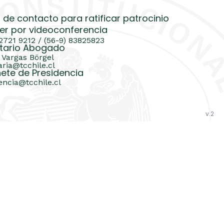
 de contacto para ratificar patrocinio
er por videoconferencia
 2721 9212 / (56-9) 83825823
tario Abogado
 Vargas Börgel
aria@tcchile.cl
ete de Presidencia
encia@tcchile.cl
v.2