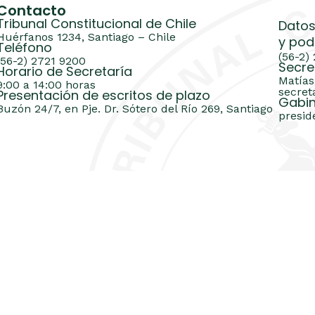
Contacto
Tribunal Constitucional de Chile
Datos
Huérfanos 1234, Santiago – Chile
y pod
Teléfono
(56-2)
(56-2) 2721 9200
Secre
Horario de Secretaría
Matías
9:00 a 14:00 horas
secret
Presentación de escritos de plazo
Gabin
Buzón 24/7, en Pje. Dr. Sótero del Río 269, Santiago
presid