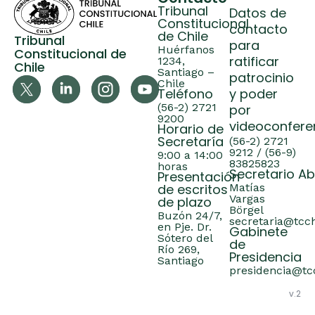
Tribunal
Datos de
Constitucional
contacto
de Chile
Tribunal
para
Huérfanos
Constitucional de
ratificar
1234,
Chile
Santiago –
patrocinio
Chile
Teléfono
y poder
(56-2) 2721
por
9200
videoconfere
Horario de
Secretaría
(56-2) 2721
9212 / (56-9)
9:00 a 14:00
83825823
horas
Secretario A
Presentación
de escritos
Matías
Vargas
de plazo
Börgel
Buzón 24/7,
secretaria@tcch
en Pje. Dr.
Gabinete
Sótero del
de
Río 269,
Presidencia
Santiago
presidencia@tcc
v.2