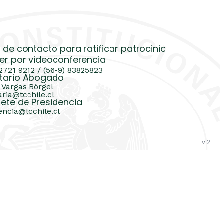
 de contacto para ratificar patrocinio
er por videoconferencia
 2721 9212 / (56-9) 83825823
tario Abogado
 Vargas Börgel
aria@tcchile.cl
ete de Presidencia
encia@tcchile.cl
v.2