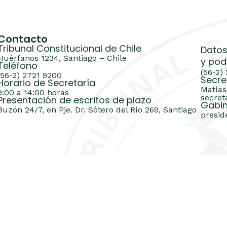
Contacto
Tribunal Constitucional de Chile
Datos
Huérfanos 1234, Santiago – Chile
y pod
Teléfono
(56-2)
(56-2) 2721 9200
Secre
Horario de Secretaría
Matías
9:00 a 14:00 horas
secret
Presentación de escritos de plazo
Gabin
Buzón 24/7, en Pje. Dr. Sótero del Río 269, Santiago
presid