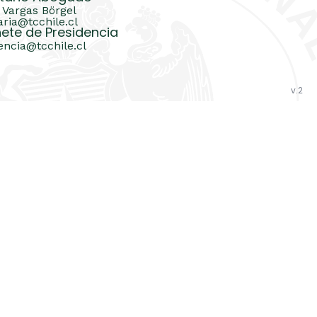
 Vargas Börgel
aria@tcchile.cl
ete de Presidencia
encia@tcchile.cl
v.2