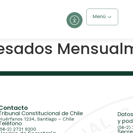
Menú
resados Mensual
Contacto
Tribunal Constitucional de Chile
Datos
Huérfanos 1234, Santiago – Chile
y pod
Teléfono
(56-2)
(56-2) 2721 9200
Secre