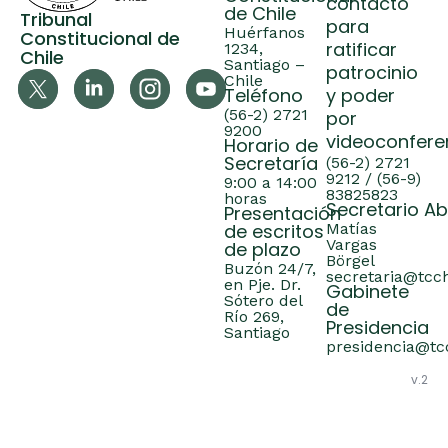
contacto
de Chile
Tribunal
para
Huérfanos
Constitucional de
ratificar
1234,
Chile
Santiago –
patrocinio
Chile
Teléfono
y poder
(56-2) 2721
por
9200
videoconfere
Horario de
Secretaría
(56-2) 2721
9212 / (56-9)
9:00 a 14:00
83825823
horas
Secretario A
Presentación
de escritos
Matías
Vargas
de plazo
Börgel
Buzón 24/7,
secretaria@tcch
en Pje. Dr.
Gabinete
Sótero del
de
Río 269,
Presidencia
Santiago
presidencia@tcc
v.2