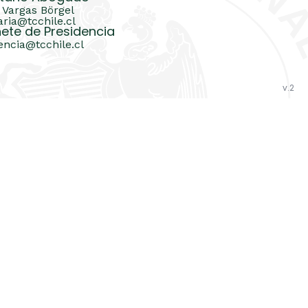
 Vargas Börgel
aria@tcchile.cl
ete de Presidencia
encia@tcchile.cl
v.2