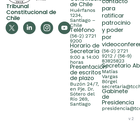
contacto
de Chile
Tribunal
para
Huérfanos
Constitucional de
ratificar
1234,
Chile
Santiago –
patrocinio
Chile
Teléfono
y poder
(56-2) 2721
por
9200
videoconfere
Horario de
Secretaría
(56-2) 2721
9212 / (56-9)
9:00 a 14:00
83825823
horas
Secretario A
Presentación
de escritos
Matías
Vargas
de plazo
Börgel
Buzón 24/7,
secretaria@tcch
en Pje. Dr.
Gabinete
Sótero del
de
Río 269,
Presidencia
Santiago
presidencia@tcc
v.2