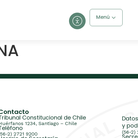
Menú
INA
Contacto
Tribunal Constitucional de Chile
Datos
Huérfanos 1234, Santiago – Chile
y pod
Teléfono
(56-2)
(56-2) 2721 9200
Secre