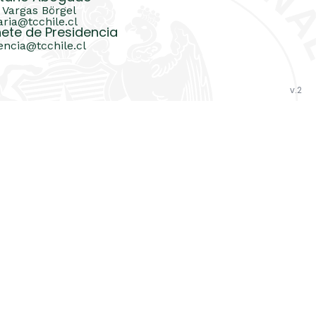
 Vargas Börgel
aria@tcchile.cl
ete de Presidencia
encia@tcchile.cl
v.2