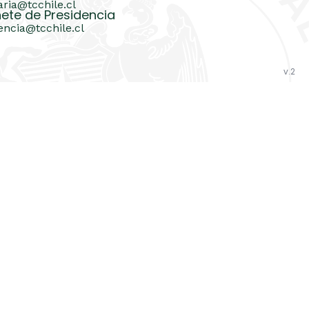
aria@tcchile.cl
ete de Presidencia
encia@tcchile.cl
v.2