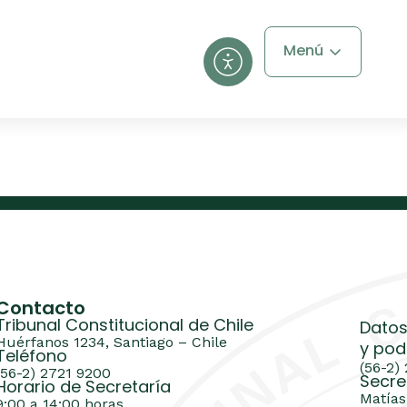
Menú
Contacto
Tribunal Constitucional de Chile
Datos
Huérfanos 1234, Santiago – Chile
y pod
Teléfono
(56-2)
(56-2) 2721 9200
Secre
Horario de Secretaría
Matías
9:00 a 14:00 horas