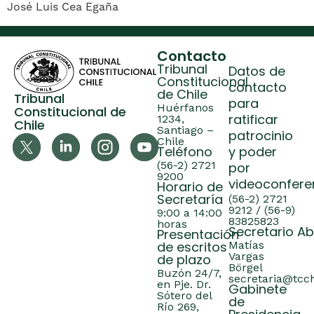
José Luis Cea Egaña
Contacto
Tribunal
Datos de
Constitucional
contacto
de Chile
Tribunal
para
Huérfanos
Constitucional de
ratificar
1234,
Chile
Santiago –
patrocinio
Chile
Teléfono
y poder
(56-2) 2721
por
9200
videoconfere
Horario de
Secretaría
(56-2) 2721
9212 / (56-9)
9:00 a 14:00
83825823
horas
Secretario A
Presentación
de escritos
Matías
Vargas
de plazo
Börgel
Buzón 24/7,
secretaria@tcch
en Pje. Dr.
Gabinete
Sótero del
de
Río 269,