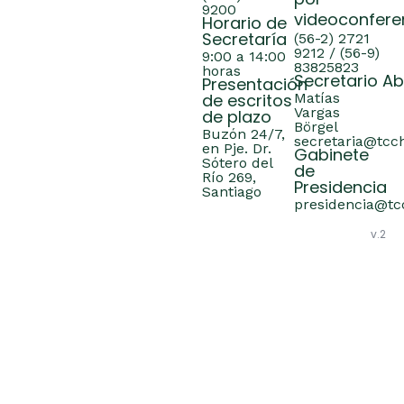
por
9200
videoconfere
Horario de
Secretaría
(56-2) 2721
9212 / (56-9)
9:00 a 14:00
83825823
horas
Secretario A
Presentación
de escritos
Matías
Vargas
de plazo
Börgel
Buzón 24/7,
secretaria@tcch
en Pje. Dr.
Gabinete
Sótero del
de
Río 269,
Presidencia
Santiago
presidencia@tcc
v.2