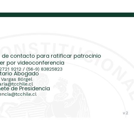
 de contacto para ratificar patrocinio
er por videoconferencia
 2721 9212 / (56-9) 83825823
tario Abogado
 Vargas Börgel
aria@tcchile.cl
ete de Presidencia
encia@tcchile.cl
v.2