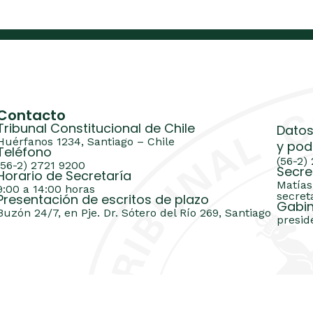
Contacto
Tribunal Constitucional de Chile
Datos
Huérfanos 1234, Santiago – Chile
y pod
Teléfono
(56-2)
(56-2) 2721 9200
Secre
Horario de Secretaría
Matías
9:00 a 14:00 horas
secret
Presentación de escritos de plazo
Gabin
Buzón 24/7, en Pje. Dr. Sótero del Río 269, Santiago
presid