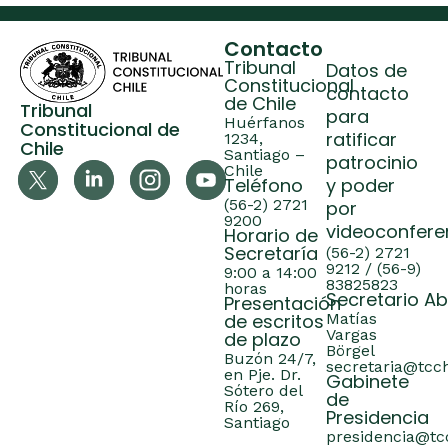
Contacto
Tribunal
Datos de
Constitucional
contacto
de Chile
Tribunal
para
Huérfanos
Constitucional de
ratificar
1234,
Chile
Santiago –
patrocinio
Chile
Teléfono
y poder
(56-2) 2721
por
9200
videoconfere
Horario de
Secretaría
(56-2) 2721
9212 / (56-9)
9:00 a 14:00
83825823
horas
Secretario A
Presentación
de escritos
Matías
Vargas
de plazo
Börgel
Buzón 24/7,
secretaria@tcch
en Pje. Dr.
Gabinete
Sótero del
de
Río 269,
Presidencia
Santiago
presidencia@tcc