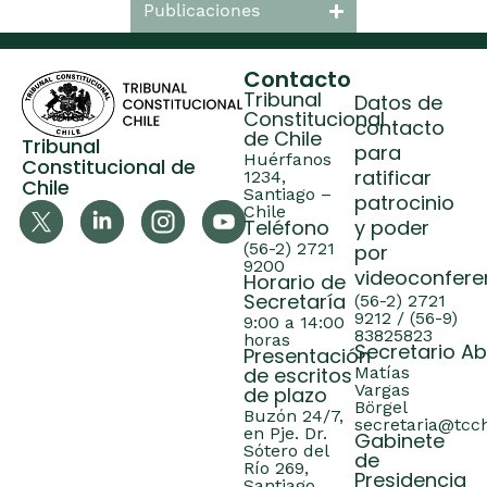
Publicaciones
Contacto
Tribunal
Datos de
Constitucional
contacto
de Chile
Tribunal
para
Huérfanos
Constitucional de
ratificar
1234,
Chile
Santiago –
patrocinio
Chile
Teléfono
y poder
(56-2) 2721
por
9200
videoconfere
Horario de
Secretaría
(56-2) 2721
9212 / (56-9)
9:00 a 14:00
83825823
horas
Secretario A
Presentación
de escritos
Matías
Vargas
de plazo
Börgel
Buzón 24/7,
secretaria@tcch
en Pje. Dr.
Gabinete
Sótero del
de
Río 269,
Presidencia
Santiago