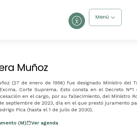
Menú
era Muñoz
ñoz (27 de enero de 195
6
) fue designado
Ministro
del Tr
 Excma. Corte Suprema. Esto consta en el Decreto N°1
 cesación en el cargo, por su fallecimiento, del
Ministro
Ro
de septiembre de 2023, día en el que prestó juramento para
drigo Pica (hasta el 1 de julio de 2030).
ramento (M)
Ver agenda