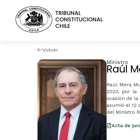
Volver
Ministro
Raúl M
Raúl Mera Mu
2023, por la
ocasión de la
asumió el 12 
del
Ministro
Ro
Acta de ju