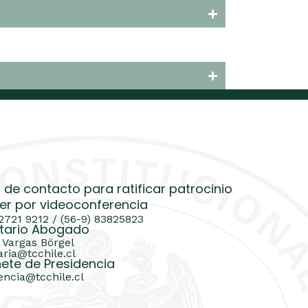
 de contacto para ratificar patrocinio
er por videoconferencia
 2721 9212 / (56-9) 83825823
tario Abogado
 Vargas Börgel
aria@tcchile.cl
ete de Presidencia
encia@tcchile.cl