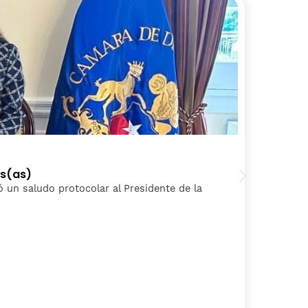
2
os(as)
P
izó un saludo protocolar al Presidente de la
L
S
C