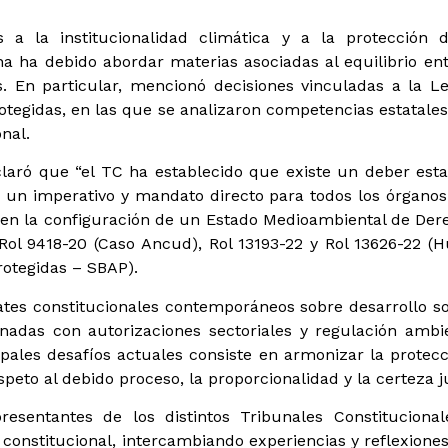
os a la institucionalidad climática y a la protección
ena ha debido abordar materias asociadas al equilibrio en
. En particular, mencionó decisiones vinculadas a la 
rotegidas, en las que se analizaron competencias estatale
nal.
claró que “el TC ha establecido que existe un deber estat
 es un imperativo y mandato directo para todos los órgano
 en la configuración de un Estado Medioambiental de Dere
 Rol 9418-20 (Caso Ancud), Rol 13193-22 y Rol 13626-22 (
rotegidas – SBAP).
es constitucionales contemporáneos sobre desarrollo sost
nadas con autorizaciones sectoriales y regulación ambien
pales desafíos actuales consiste en armonizar la protecc
espeto al debido proceso, la proporcionalidad y la certeza j
presentantes de los distintos Tribunales Constitucion
constitucional, intercambiando experiencias y reflexiones 