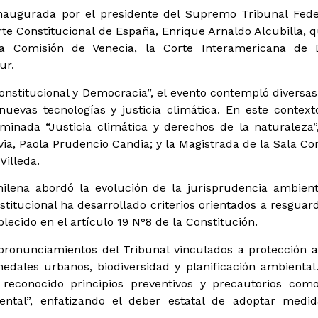
inaugurada por el presidente del Supremo Tribunal Feder
rte Constitucional de España, Enrique Arnaldo Alcubilla, 
 la Comisión de Venecia, la Corte Interamericana d
ur.
Constitucional y Democracia”, el evento contempló diversa
uevas tecnologías y justicia climática. En este contexto
minada “Justicia climática y derechos de la naturaleza”,
ivia, Paola Prudencio Candia; y la Magistrada de la Sala C
Villeda.
hilena abordó la evolución de la jurisprudencia ambienta
itucional ha desarrollado criterios orientados a resguard
lecido en el artículo 19 N°8 de la Constitución.
os pronunciamientos del Tribunal vinculados a protección 
edales urbanos, biodiversidad y planificación ambiental.
a reconocido principios preventivos y precautorios com
ntal”, enfatizando el deber estatal de adoptar medid