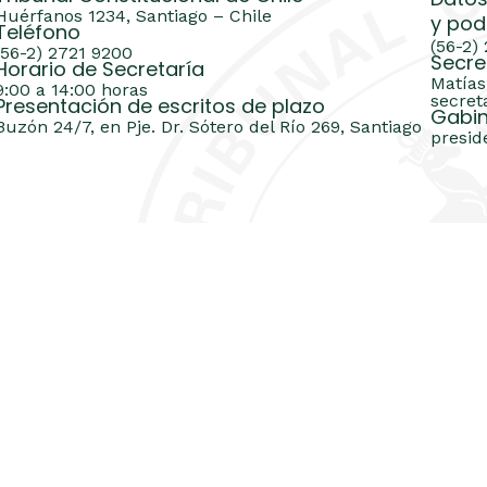
Datos
Huérfanos 1234, Santiago – Chile
y pod
Teléfono
(56-2)
(56-2) 2721 9200
Secre
Horario de Secretaría
Matías
9:00 a 14:00 horas
secret
Presentación de escritos de plazo
Gabin
Buzón 24/7, en Pje. Dr. Sótero del Río 269, Santiago
presid