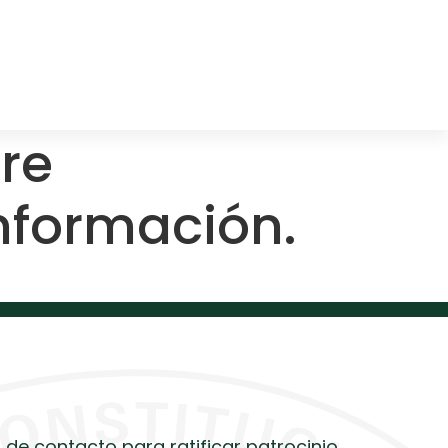
re
nformación.