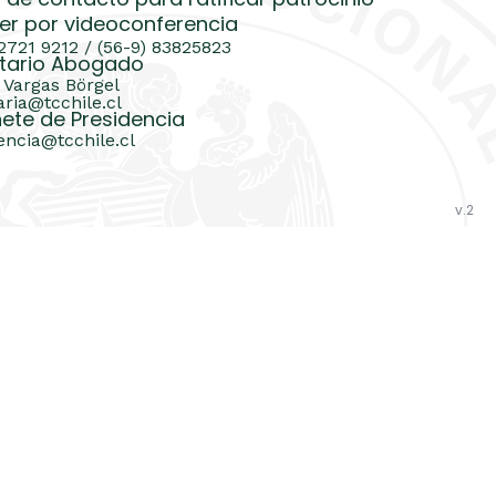
 de contacto para ratificar patrocinio
er por videoconferencia
 2721 9212 / (56-9) 83825823
tario Abogado
 Vargas Börgel
aria@tcchile.cl
ete de Presidencia
encia@tcchile.cl
v.2