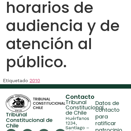
horarios de
audiencia y de
atención al
público.
Etiquetado
2010
Contacto
Tribunal
Datos de
Constitucional
contacto
de Chile
Tribunal
para
Huérfanos
Constitucional de
ratificar
1234,
Chile
Santiago –
patrocinio