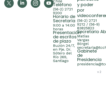
Chile
Teléfono
y poder
(56-2) 2721
por
9200
videoconfere
Horario de
Secretaría
(56-2) 2721
9212 / (56-9)
9:00 a 14:00
83825823
horas
Secretario A
Presentación
de escritos
Matías
Vargas
de plazo
Börgel
Buzón 24/7,
secretaria@tcch
en Pje. Dr.
Gabinete
Sótero del
de
Río 269,
Presidencia
Santiago
presidencia@tcc
v.2