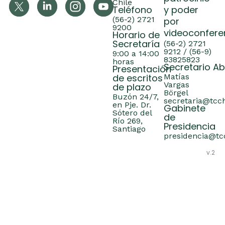
Chile
Teléfono
y poder
(56-2) 2721
por
9200
videoconfere
Horario de
Secretaría
(56-2) 2721
9212 / (56-9)
9:00 a 14:00
83825823
horas
Secretario A
Presentación
de escritos
Matías
Vargas
de plazo
Börgel
Buzón 24/7,
secretaria@tcch
en Pje. Dr.
Gabinete
Sótero del
de
Río 269,
Presidencia
Santiago
presidencia@tcc
v.2