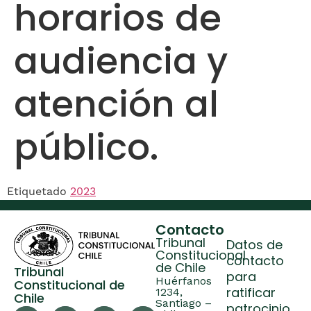
horarios de
audiencia y
atención al
público.
Etiquetado
2023
Contacto
Tribunal
Datos de
Constitucional
contacto
de Chile
Tribunal
para
Huérfanos
Constitucional de
ratificar
1234,
Chile
Santiago –
patrocinio