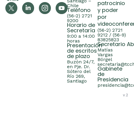
Santiago –
patrocinio
Chile
Teléfono
y poder
(56-2) 2721
por
9200
videoconfere
Horario de
Secretaría
(56-2) 2721
9212 / (56-9)
9:00 a 14:00
83825823
horas
Secretario A
Presentación
de escritos
Matías
Vargas
de plazo
Börgel
Buzón 24/7,
secretaria@tcch
en Pje. Dr.
Gabinete
Sótero del
de
Río 269,
Presidencia
Santiago
presidencia@tcc
v.2