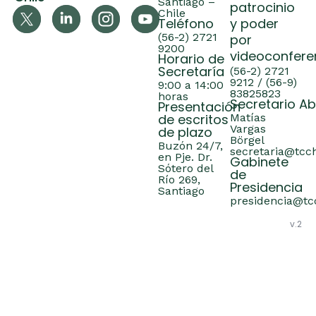
Santiago –
patrocinio
Chile
Teléfono
y poder
(56-2) 2721
por
9200
videoconfere
Horario de
Secretaría
(56-2) 2721
9212 / (56-9)
9:00 a 14:00
83825823
horas
Secretario A
Presentación
de escritos
Matías
Vargas
de plazo
Börgel
Buzón 24/7,
secretaria@tcch
en Pje. Dr.
Gabinete
Sótero del
de
Río 269,
Presidencia
Santiago
presidencia@tcc
v.2