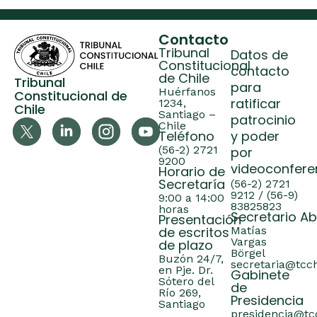
Contacto
Tribunal
Datos de
Constitucional
contacto
de Chile
Tribunal
para
Huérfanos
Constitucional de
ratificar
1234,
Chile
Santiago –
patrocinio
Chile
Teléfono
y poder
(56-2) 2721
por
9200
videoconfere
Horario de
Secretaría
(56-2) 2721
9212 / (56-9)
9:00 a 14:00
83825823
horas
Secretario A
Presentación
de escritos
Matías
Vargas
de plazo
Börgel
Buzón 24/7,
secretaria@tcch
en Pje. Dr.
Gabinete
Sótero del
de
Río 269,
Presidencia
Santiago
presidencia@tcc