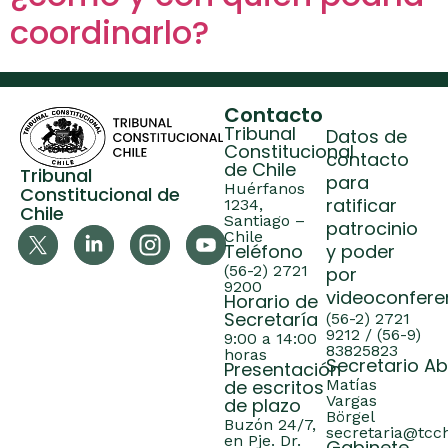
coordinarlo?
Contacto
Tribunal
Datos de
Constitucional
contacto
de Chile
Tribunal
para
Huérfanos
Constitucional de
ratificar
1234,
Chile
Santiago –
patrocinio
Chile
Teléfono
y poder
(56-2) 2721
por
9200
videoconfere
Horario de
Secretaría
(56-2) 2721
9212 / (56-9)
9:00 a 14:00
83825823
horas
Secretario A
Presentación
de escritos
Matías
Vargas
de plazo
Börgel
Buzón 24/7,
secretaria@tcch
en Pje. Dr.