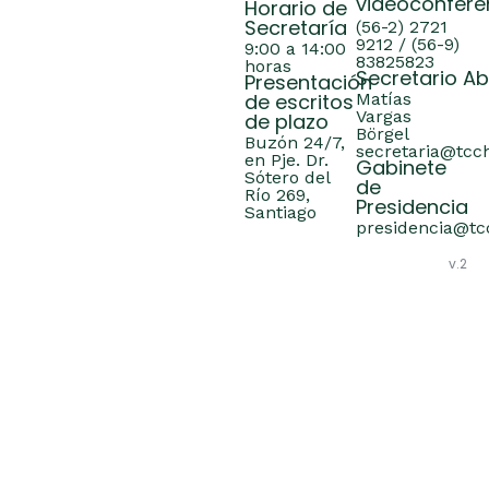
videoconfere
Horario de
Secretaría
(56-2) 2721
9212 / (56-9)
9:00 a 14:00
83825823
horas
Secretario A
Presentación
de escritos
Matías
Vargas
de plazo
Börgel
Buzón 24/7,
secretaria@tcch
en Pje. Dr.
Gabinete
Sótero del
de
Río 269,
Presidencia
Santiago
presidencia@tcc
v.2