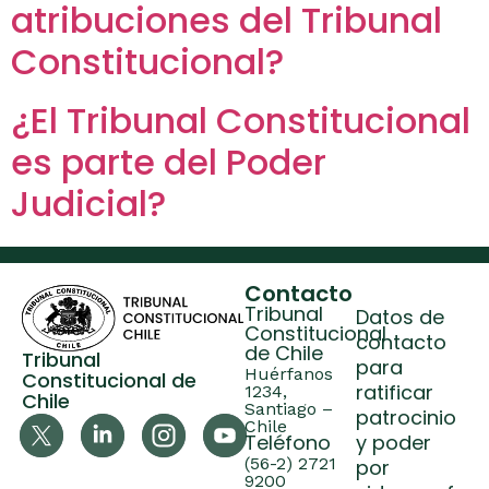
atribuciones del Tribunal
Constitucional?
¿El Tribunal Constitucional
es parte del Poder
Judicial?
Contacto
Tribunal
Datos de
Constitucional
contacto
de Chile
Tribunal
para
Huérfanos
Constitucional de
ratificar
1234,
Chile
Santiago –
patrocinio
Chile
Teléfono
y poder
(56-2) 2721
por
9200