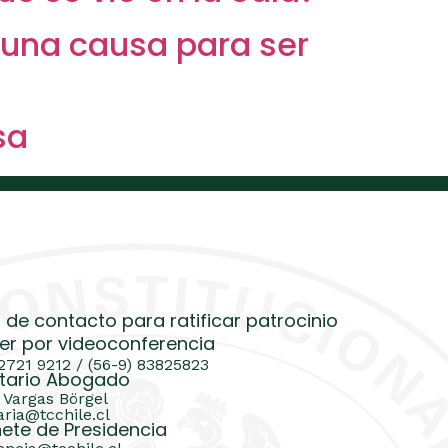
 una causa para ser
sa
 de contacto para ratificar patrocinio
er por videoconferencia
 2721 9212 / (56-9) 83825823
tario Abogado
 Vargas Börgel
aria@tcchile.cl
ete de Presidencia