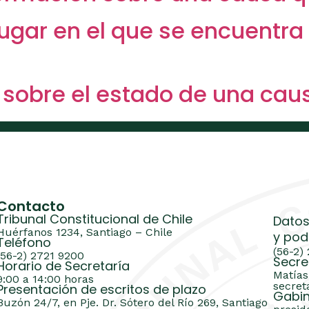
ugar en el que se encuentra
 sobre el estado de una cau
Contacto
Tribunal Constitucional de Chile
Datos
Huérfanos 1234, Santiago – Chile
y pod
Teléfono
(56-2)
(56-2) 2721 9200
Secre
Horario de Secretaría
Matías
9:00 a 14:00 horas
secret
Presentación de escritos de plazo
Gabin
Buzón 24/7, en Pje. Dr. Sótero del Río 269, Santiago