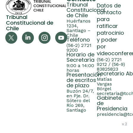
Tribunal
Datos de
Constitucional
contacto
de Chile
Tribunal
para
Huérfanos
Constitucional de
ratificar
1234,
Chile
Santiago –
patrocinio
Chile
Teléfono
y poder
(56-2) 2721
por
9200
videoconfere
Horario de
Secretaría
(56-2) 2721
9212 / (56-9)
9:00 a 14:00
83825823
horas
Secretario A
Presentación
de escritos
Matías
Vargas
de plazo
Börgel
Buzón 24/7,
secretaria@tcch
en Pje. Dr.
Gabinete
Sótero del
de
Río 269,
Presidencia
Santiago
presidencia@tcc
v.2