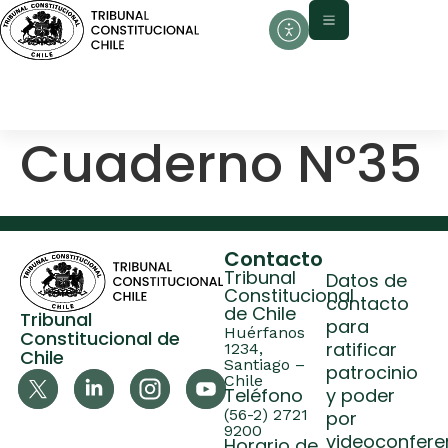
contenido
Cuaderno N°35
Contacto
Tribunal
Datos de
Constitucional
contacto
de Chile
Tribunal
para
Huérfanos
Constitucional de
ratificar
1234,
Chile
Santiago –
patrocinio
Chile
Teléfono
y poder
(56-2) 2721
por
9200
videoconfere
Horario de