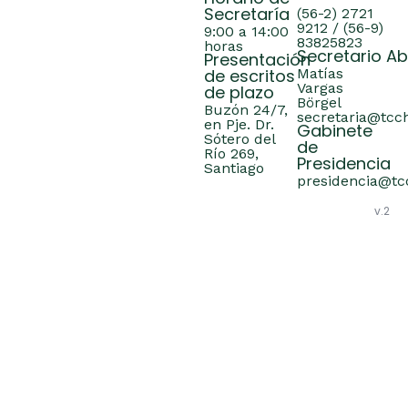
Secretaría
(56-2) 2721
9212 / (56-9)
9:00 a 14:00
83825823
horas
Secretario A
Presentación
de escritos
Matías
Vargas
de plazo
Börgel
Buzón 24/7,
secretaria@tcch
en Pje. Dr.
Gabinete
Sótero del
de
Río 269,
Presidencia
Santiago
presidencia@tcc
v.2