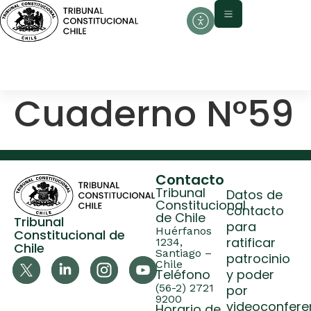
contenido
Cuaderno N°59
Contacto
Tribunal
Datos de
Constitucional
contacto
de Chile
Tribunal
para
Huérfanos
Constitucional de
ratificar
1234,
Chile
Santiago –
patrocinio
Chile
Teléfono
y poder
(56-2) 2721
por
9200
videoconfere
Horario de