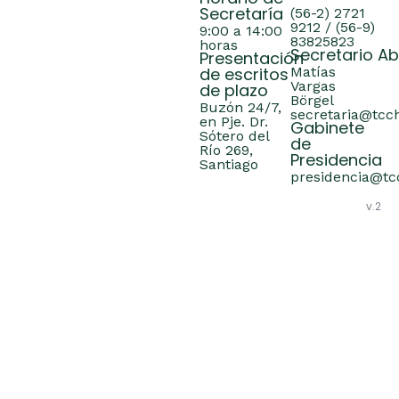
Secretaría
(56-2) 2721
9212 / (56-9)
9:00 a 14:00
83825823
horas
Secretario A
Presentación
de escritos
Matías
Vargas
de plazo
Börgel
Buzón 24/7,
secretaria@tcch
en Pje. Dr.
Gabinete
Sótero del
de
Río 269,
Presidencia
Santiago
presidencia@tcc
v.2