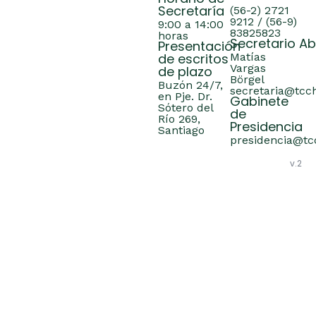
Secretaría
(56-2) 2721
9212 / (56-9)
9:00 a 14:00
83825823
horas
Secretario A
Presentación
de escritos
Matías
Vargas
de plazo
Börgel
Buzón 24/7,
secretaria@tcch
en Pje. Dr.
Gabinete
Sótero del
de
Río 269,
Presidencia
Santiago
presidencia@tcc
v.2