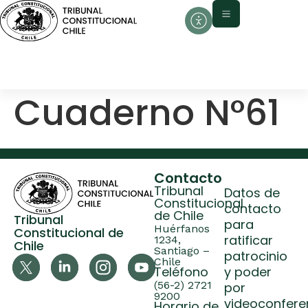
contenido
Cuaderno N°61
Contacto
Tribunal
Datos de
Constitucional
contacto
de Chile
Tribunal
para
Huérfanos
Constitucional de
ratificar
1234,
Chile
Santiago –
patrocinio
Chile
Teléfono
y poder
(56-2) 2721
por
9200
videoconfere
Horario de